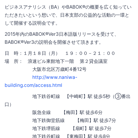
ビジネスアナリシス（BA）やBABOK®の概要を広く知ってい
ただきたいという想いで、日本支部の公益的な活動の一環と
して開催する説明会です。
2015年内のBABOK®Ver3日本語版リリースを受けて、
BABOK®Ver3の説明会を開催させて頂きます。
日 時：１月１８日（月） １９：００－２１：００
場 所： 浪速ビル東館地下一階 第２貸会議室
大阪市北区万歳町4番12号
http://www.naniwa-
building.com/access.html
地下鉄谷町線 【中崎町】駅 徒歩5秒（③番出
口）
阪急全線 【梅田】駅 徒歩6分
地下鉄御堂筋線 【梅田】駅 徒歩7分
地下鉄堺筋線 【扇町】駅 徒歩7分
地下鉄谷町線 【東梅田】駅 徒歩8分