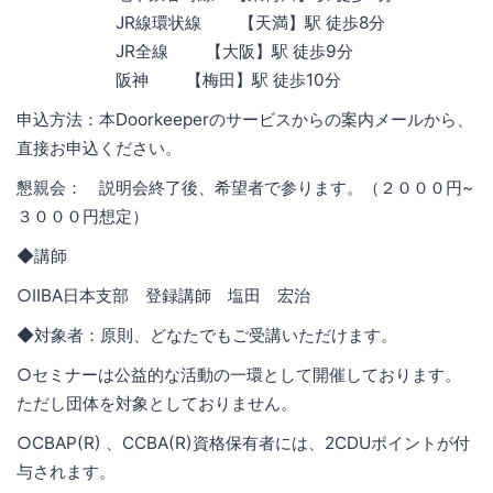
JR線環状線 【天満】駅 徒歩8分
JR全線 【大阪】駅 徒歩9分
阪神 【梅田】駅 徒歩10分
申込方法：本Doorkeeperのサービスからの案内メールから、
直接お申込ください。
懇親会： 説明会終了後、希望者で参ります。（２０００円~
３０００円想定）
◆講師
○IIBA日本支部 登録講師 塩田 宏治
◆対象者：原則、どなたでもご受講いただけます。
○セミナーは公益的な活動の一環として開催しております。
ただし団体を対象としておりません。
○CBAP(R) 、CCBA(R)資格保有者には、2CDUポイントが付
与されます。