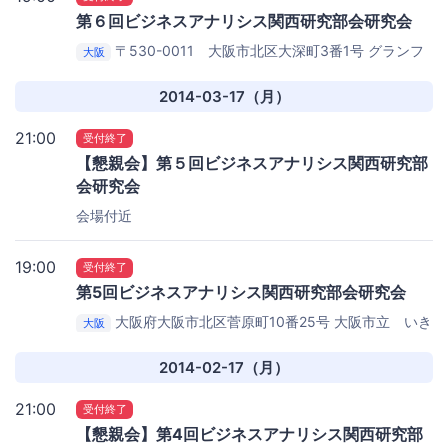
第６回ビジネスアナリシス関西研究部会研究会
〒530-0011 大阪市北区大深町3番1号 グランフ
大阪
ロント大阪 ナレッジキャピタル 北館タワーC 10階
慶応大阪シティキャンパス（ナレッジキャピタル北館タ
2014-03-17（月）
ワーC 10階）
21:00
受付終了
【懇親会】第５回ビジネスアナリシス関西研究部
会研究会
会場付近
19:00
受付終了
第5回ビジネスアナリシス関西研究部会研究会
大阪府大阪市北区菅原町10番25号
大阪市立 いき
大阪
いきエイジングセンター（天満） 第三研修室
2014-02-17（月）
21:00
受付終了
【懇親会】第4回ビジネスアナリシス関西研究部