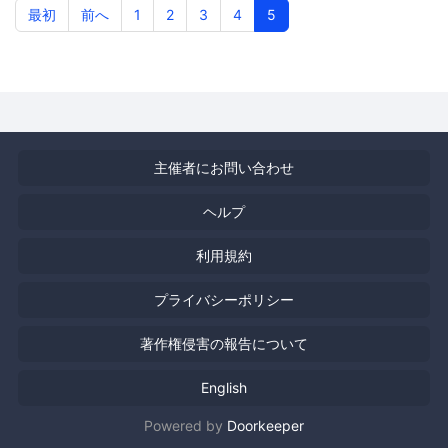
ィキャンパス
最初
前へ
1
2
3
4
5
主催者にお問い合わせ
ヘルプ
利用規約
プライバシーポリシー
著作権侵害の報告について
English
Powered by
Doorkeeper